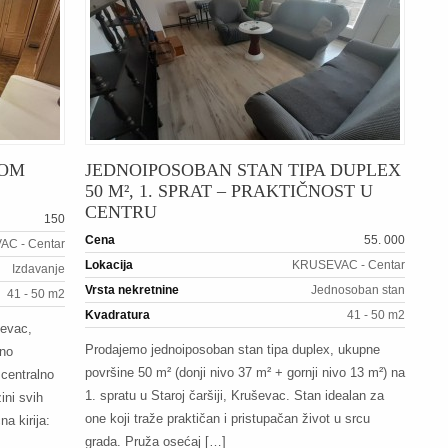
GOM
JEDNOIPOSOBAN STAN TIPA DUPLEX
50 M², 1. SPRAT – PRAKTIČNOST U
CENTRU
150
Cena
55. 000
C - Centar
Lokacija
KRUSEVAC - Centar
Izdavanje
Vrsta nekretnine
Jednosoban stan
41 - 50 m2
Kvadratura
41 - 50 m2
ševac,
Prodajemo jednoiposoban stan tipa duplex, ukupne
uno
površine 50 m² (donji nivo 37 m² + gornji nivo 13 m²) na
 centralno
1. spratu u Staroj čaršiji, Kruševac. Stan idealan za
zini svih
one koji traže praktičan i pristupačan život u srcu
a kirija:
grada. Pruža osećaj […]