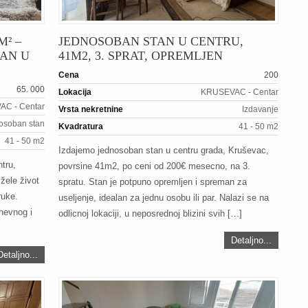
M² –
JEDNOSOBAN STAN U CENTRU,
TAN U
41M2, 3. SPRAT, OPREMLJEN
Cena
200
65. 000
Lokacija
KRUSEVAC - Centar
C - Centar
Vrsta nekretnine
Izdavanje
osoban stan
Kvadratura
41 - 50 m2
41 - 50 m2
Izdajemo jednosoban stan u centru grada, Kruševac,
tru,
povrsine 41m2, po ceni od 200€ mesecno, na 3.
žele život
spratu. Stan je potpuno opremljen i spreman za
ruke.
useljenje, idealan za jednu osobu ili par. Nalazi se na
nevnog i
odlicnoj lokaciji, u neposrednoj blizini svih […]
Detaljno...
Detaljno...