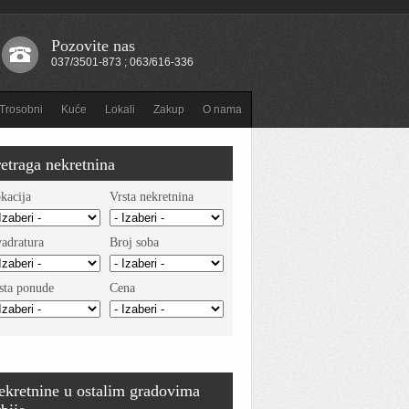
Pozovite nas
037/3501-873 ; 063/616-336
Trosobni
Kuće
Lokali
Zakup
O nama
etraga nekretnina
kacija
Vrsta nekretnina
adratura
Broj soba
sta ponude
Cena
ekretnine u ostalim gradovima