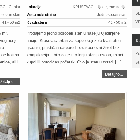
Sr
C - Centar
Lokacija
KRUSEVAC - Ujedinjene nacije
B
osoban stan
Vrsta nekretnine
Jednosoban stan
V
41 - 50 m2
Kvadratura
41 - 50 m2
5 m²,
Prodajemo jednoiposoban stan u naselju Ujedinjene
K
ovogradnje
nacije, Kruševac, Stan za kupce koji žele kvalitetnu
a u
gradnju, praktičan raspored i svakodnevni život bez
Po
sobe kojima
komplikacija – bilo da je u pitanju starija osoba, mladi
nice, ali i
kupci ili porodičan početak. Ovo je stan u zgradi […]
St
Detaljno...
Detaljno...