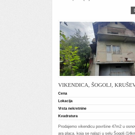
VIKENDICA, ŠOGOLJ, KRUŠE
Cena
Lokacija
Vrsta nekretnine
Kvadratura
Prodajemo vikendicu površine 47m2 u osnov
ara placa, koja se nalazi u selu Šogolj (14k