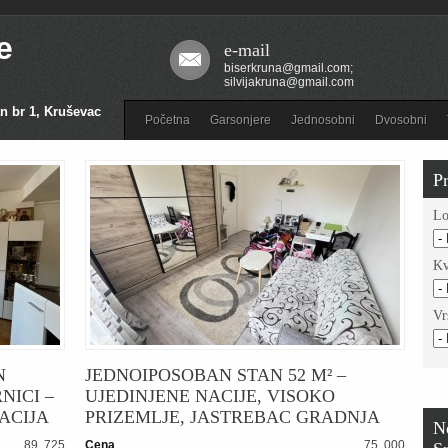
e
e-mail
biserkruna@gmail.com;
silvijakruna@gmail.com
n br 1, Kruševac
Početna
Garsonjere
Jednosobni
Dvosobni
Pr
Lo
Kv
Vr
N
JEDNOIPOSOBAN STAN 52 M² –
NICI –
UJEDINJENE NACIJE, VISOKO
ACIJA
PRIZEMLJE, JASTREBAC GRADNJA
N
89. 725
Cena
75. 000