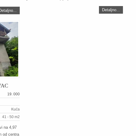
Detaljno...
Detaljno...
VAC
19. 000
Kuća
41 - 50 m2
i na 4,97
m od centra