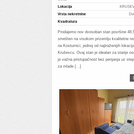
Lokacija
KRUSEVA
Vrsta nekretnine
Dv
Kvadratura
Prodajemo nov dvosoban stan površine 48,
smešten na visokom prizemlju kvalitetne n
na Kosturnici, jednoj od najtraženijih lokacij
Kruševcu. Ovaj stan je idealan za starije o
je važna pristupačnost bez penjanja uz stepe
za mlade […]