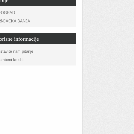
bije
EOGRAD
RNJACKA BANJA
orisne informacije
stavite nam pitanje
ambeni krediti