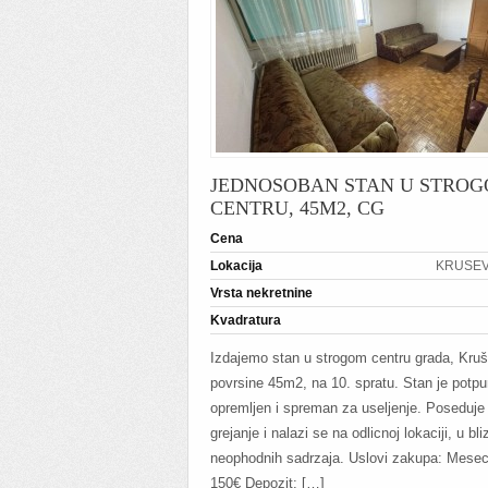
JEDNOSOBAN STAN U STRO
CENTRU, 45M2, CG
Cena
Lokacija
KRUSEVA
Vrsta nekretnine
Kvadratura
Izdajemo stan u strogom centru grada, Kru
povrsine 45m2, na 10. spratu. Stan je potp
opremljen i spreman za useljenje. Poseduje
grejanje i nalazi se na odlicnoj lokaciji, u bli
neophodnih sadrzaja. Uslovi zakupa: Mesecn
150€ Depozit: […]