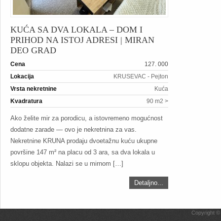
KUĆA SA DVA LOKALA – DOM I
PRIHOD NA ISTOJ ADRESI | MIRAN
DEO GRAD
Cena
127. 000
Lokacija
KRUSEVAC - Pejton
Vrsta nekretnine
Kuća
Kvadratura
90 m2 >
Ako želite mir za porodicu, a istovremeno mogućnost
dodatne zarade — ovo je nekretnina za vas.
Nekretnine KRUNA prodaju dvoetažnu kuću ukupne
površine 147 m² na placu od 3 ara, sa dva lokala u
sklopu objekta. Nalazi se u mirnom […]
Detaljno...
Copyright ©