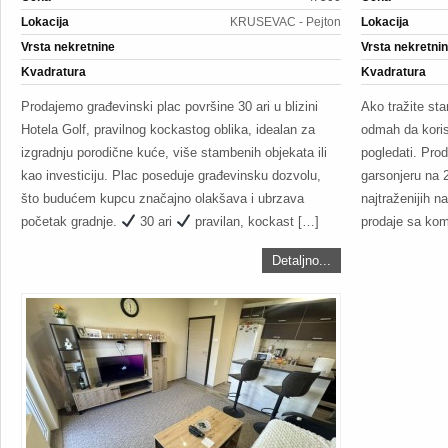
Lokacija
KRUSEVAC - Pejton
Lokacija
Vrsta nekretnine
Vrsta nekretni
Kvadratura
Kvadratura
Prodajemo građevinski plac površine 30 ari u blizini
Ako tražite st
Hotela Golf, pravilnog kockastog oblika, idealan za
odmah da korist
izgradnju porodične kuće, više stambenih objekata ili
pogledati. Pr
kao investiciju. Plac poseduje građevinsku dozvolu,
garsonjeru na 
što budućem kupcu značajno olakšava i ubrzava
najtraženijih 
početak gradnje.
30 ari
pravilan, kockast […]
prodaje sa ko
Detaljno...