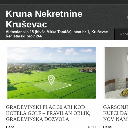
Kruna Nekretnine
Kruševac
Vidovdanska 15 (bivša Mirka Tomića), stan br 1, Kruševac
Poče
Registarski broj: 266
GRAĐEVINSKI PLAC 30 ARI KOD
GARSONJE
HOTELA GOLF – PRAVILAN OBLIK,
KUPCI DA
GRAĐEVINSKA DOZVOLA
NOV NAMEŠ
Cena
4. 500
Cena